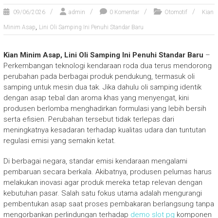
09/06/2026
admin
0 Komentar
Otomotif
Kian
,
Minim Asap
Lini Oli Samping Ini Penuhi Standar Baru
Kian Minim Asap, Lini Oli Samping Ini Penuhi Standar Baru
–
Perkembangan teknologi kendaraan roda dua terus mendorong
perubahan pada berbagai produk pendukung, termasuk oli
samping untuk mesin dua tak. Jika dahulu oli samping identik
dengan asap tebal dan aroma khas yang menyengat, kini
produsen berlomba menghadirkan formulasi yang lebih bersih
serta efisien. Perubahan tersebut tidak terlepas dari
meningkatnya kesadaran terhadap kualitas udara dan tuntutan
regulasi emisi yang semakin ketat.
Di berbagai negara, standar emisi kendaraan mengalami
pembaruan secara berkala. Akibatnya, produsen pelumas harus
melakukan inovasi agar produk mereka tetap relevan dengan
kebutuhan pasar. Salah satu fokus utama adalah mengurangi
pembentukan asap saat proses pembakaran berlangsung tanpa
mengorbankan perlindungan terhadap
demo slot pg
komponen