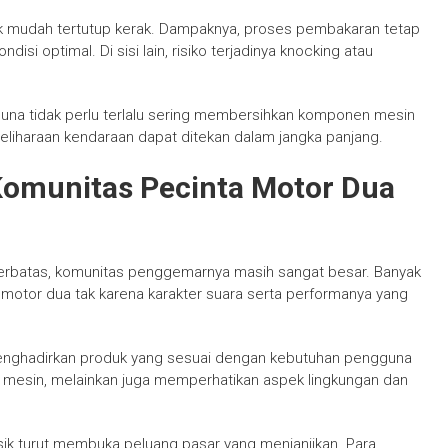
idak mudah tertutup kerak. Dampaknya, proses pembakaran tetap
si optimal. Di sisi lain, risiko terjadinya knocking atau
guna tidak perlu terlalu sering membersihkan komponen mesin
meliharaan kendaraan dapat ditekan dalam jangka panjang.
Komunitas Pecinta Motor Dua
terbatas, komunitas penggemarnya masih sangat besar. Banyak
motor dua tak karena karakter suara serta performanya yang
menghadirkan produk yang sesuai dengan kebutuhan pengguna
 mesin, melainkan juga memperhatikan aspek lingkungan dan
asik turut membuka peluang pasar yang menjanjikan. Para