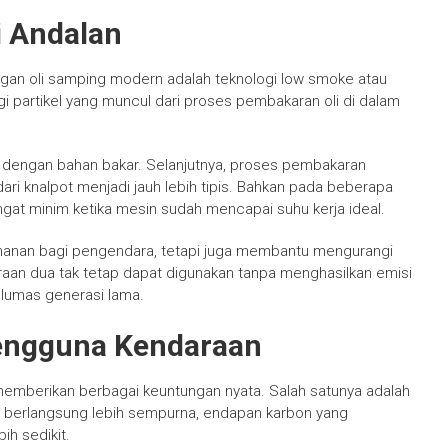
i Andalan
gan oli samping modern adalah teknologi low smoke atau
i partikel yang muncul dari proses pembakaran oli di dalam
ik dengan bahan bakar. Selanjutnya, proses pembakaran
ari knalpot menjadi jauh lebih tipis. Bahkan pada beberapa
ngat minim ketika mesin sudah mencapai suhu kerja ideal.
manan bagi pengendara, tetapi juga membantu mengurangi
an dua tak tetap dapat digunakan tanpa menghasilkan emisi
elumas generasi lama.
engguna Kendaraan
emberikan berbagai keuntungan nyata. Salah satunya adalah
 berlangsung lebih sempurna, endapan karbon yang
ih sedikit.