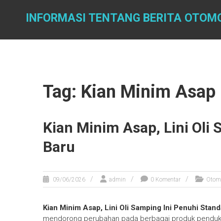
Skip
to
INFORMASI TENTANG BERITA OTOM
content
Tag: Kian Minim Asap
Kian Minim Asap, Lini Oli
Baru
09/06/2026
admin
0 Komentar
Otomo
Kian Minim Asap, Lini Oli Samping Ini Penuhi Stand
mendorong perubahan pada berbagai produk pendukung