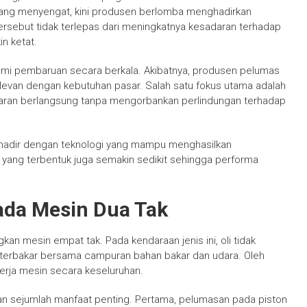
yang menyengat, kini produsen berlomba menghadirkan
 tersebut tidak terlepas dari meningkatnya kesadaran terhadap
in ketat.
ami pembaruan secara berkala. Akibatnya, produsen pelumas
levan dengan kebutuhan pasar. Salah satu fokus utama adalah
ran berlangsung tanpa mengorbankan perlindungan terhadap
ru hadir dengan teknologi yang mampu menghasilkan
n yang terbentuk juga semakin sedikit sehingga performa
ada Mesin Dua Tak
kan mesin empat tak. Pada kendaraan jenis ini, oli tidak
t terbakar bersama campuran bahan bakar dan udara. Oleh
nerja mesin secara keseluruhan.
n sejumlah manfaat penting. Pertama, pelumasan pada piston