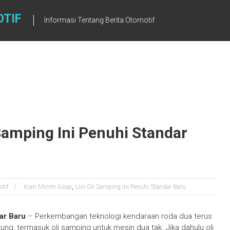
OTIF
Informasi Tentang Berita Otomotif
 Samping Ini Penuhi Standar
,
tif
Kian Minim Asap
Lini Oli Samping Ini Penuhi Standar Baru
ar Baru
– Perkembangan teknologi kendaraan roda dua terus
, termasuk oli samping untuk mesin dua tak. Jika dahulu oli