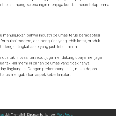
ilih oli samping karena ingin menjaga kondisi mesin tetap prima
ru menunjukkan bahwa industri pelumas terus beradaptasi
formulasi modern, dan pengujian yang lebih ketat, produk
 dengan tingkat asap yang jauh lebih minim.
 dua tak, inovasi tersebut juga mendukung upaya menjaga
a tak kini memiliki pilihan pelumas yang tidak hanya
hadap lingkungan. Dengan perkembangan ini, masa depan
 harus mengabaikan aspek keberlanjutan.
yas
oleh ThemeGrill. Dipersembahkan oleh
WordPress
.