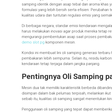
samping identik dengan asap tebal dan aroma khas 
formulasi yang lebih bersih serta efisien. Perubahan
kualitas udara dan tuntutan regulasi emisi yang semak
Di berbagai negara, standar emisi kendaraan mengal
harus melakukan inovasi agar produk mereka tetap re
mengurangi pembentukan asap saat proses pembaka
demo slot pg
komponen mesin.
Kondisi ini membuat lini oli samping generasi terba
pembakaran lebih sempurna. Selain itu, residu karbo
kendaraan tetap terjaga dalam jangka panjang.
Pentingnya Oli Samping p
Mesin dua tak memiliki karakteristik berbeda dibanding
disimpan dalam bak pelumas terpisah, melainkan iku
sebab itu, kualitas oli samping sangat menentukan ki
Penggunaan oli samping yang tepat dapat memberika