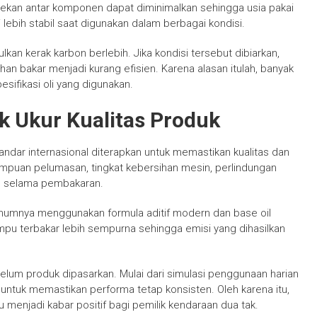
esekan antar komponen dapat diminimalkan sehingga usia pakai
 lebih stabil saat digunakan dalam berbagai kondisi.
lkan kerak karbon berlebih. Jika kondisi tersebut dibiarkan,
 bakar menjadi kurang efisien. Karena alasan itulah, banyak
ifikasi oli yang digunakan.
k Ukur Kualitas Produk
ndar internasional diterapkan untuk memastikan kualitas dan
puan pelumasan, tingkat kebersihan mesin, perlindungan
an selama pembakaran.
mumnya menggunakan formula aditif modern dan base oil
ampu terbakar lebih sempurna sehingga emisi yang dihasilkan
belum produk dipasarkan. Mulai dari simulasi penggunaan harian
 untuk memastikan performa tetap konsisten. Oleh karena itu,
 menjadi kabar positif bagi pemilik kendaraan dua tak.