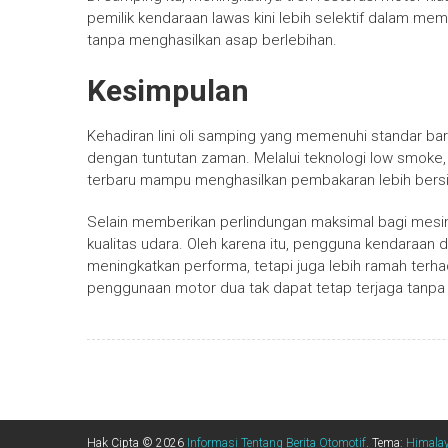
pemilik kendaraan lawas kini lebih selektif dalam mem
tanpa menghasilkan asap berlebihan.
Kesimpulan
Kehadiran lini oli samping yang memenuhi standar ba
dengan tuntutan zaman. Melalui teknologi low smoke, 
terbaru mampu menghasilkan pembakaran lebih bersih
Selain memberikan perlindungan maksimal bagi mesin
kualitas udara. Oleh karena itu, pengguna kendaraan du
meningkatkan performa, tetapi juga lebih ramah ter
penggunaan motor dua tak dapat tetap terjaga tanpa
Hak Cipta © 2026
Informasi Tentang Berita Otomotif
. Tema:
Himala