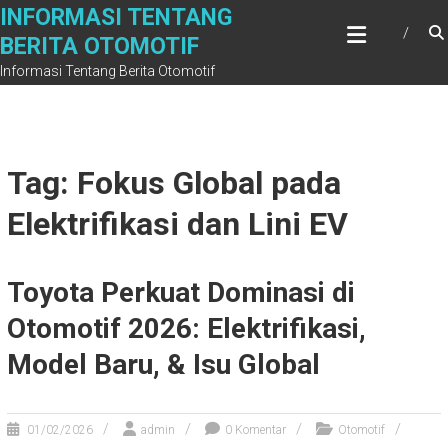
Skip
INFORMASI TENTANG
to
BERITA OTOMOTIF
content
Informasi Tentang Berita Otomotif
Tag: Fokus Global pada
Elektrifikasi dan Lini EV
Toyota Perkuat Dominasi di
Otomotif 2026: Elektrifikasi,
Model Baru, & Isu Global
01/02/2026
admin
0 Komentar
Otomotif